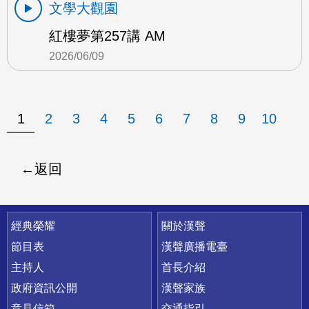
文學大觀園
紅樓夢第257講 AM
2026/06/09
1
2
3
4
5
6
7
8
9
10
返回
快速連結
經典榮耀
關於漢聲
節目表
漢聲廣播電臺
主持人
首長介紹
政府資訊公開
漢聲家族
意見信箱
交通指引