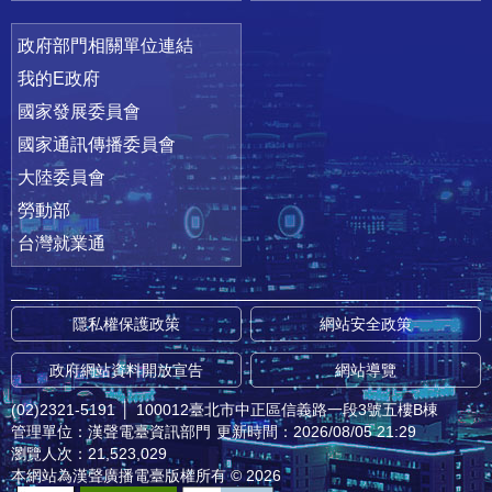
政府部門相關單位連結
我的E政府
國家發展委員會
國家通訊傳播委員會
大陸委員會
勞動部
台灣就業通
隱私權保護政策
網站安全政策
政府網站資料開放宣告
網站導覽
(02)2321-5191
│
100012臺北市中正區信義路一段3號五樓B棟
管理單位：漢聲電臺資訊部門
更新時間：2026/08/05 21:29
瀏覽人次：21,523,029
本網站為漢聲廣播電臺版權所有 © 2026