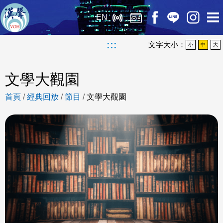
EN
:::
文字大小：
小
中
大
文學大觀園
首頁
/
經典回放
/
節目
/
文學大觀園