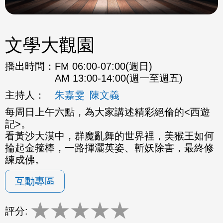
文學大觀園
播出時間：
FM 06:00-07:00(週日)
AM 13:00-14:00(週一至週五)
主持人：
朱嘉雯
陳文義
每周日上午六點，為大家講述精彩絕倫的<西遊
記>。
看黃沙大漠中，群魔亂舞的世界裡，美猴王如何
掄起金箍棒，一路揮灑英姿、斬妖除害，最終修
練成佛。
互動專區
★
★
★
★
★
評分: