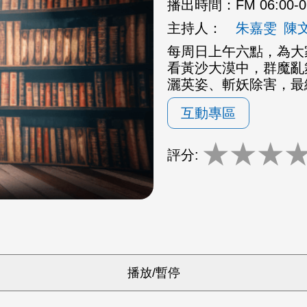
播出時間：
FM 06:00-
主持人：
朱嘉雯
陳
每周日上午六點，為大
看黃沙大漠中，群魔亂
灑英姿、斬妖除害，最
互動專區
★
★
★
評分: