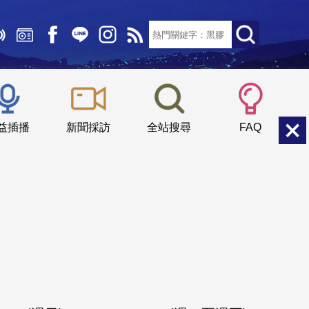
文字大小：
小
中
大
益插播
新聞採訪
全站搜尋
FAQ