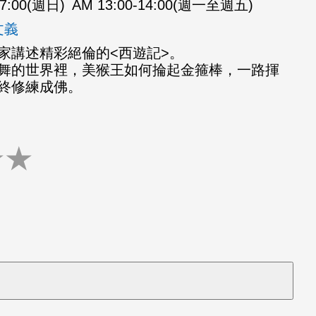
07:00(週日)
AM 13:00-14:00(週一至週五)
文義
家講述精彩絕倫的<西遊記>。
舞的世界裡，美猴王如何掄起金箍棒，一路揮
終修練成佛。
★
★