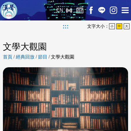
EN
:::
文字大小：
小
中
大
文學大觀園
首頁
/
經典回放
/
節目
/
文學大觀園