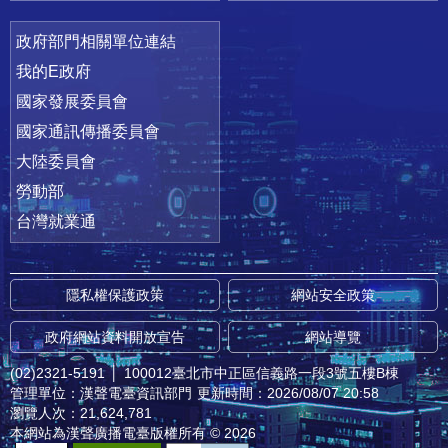
政府部門相關單位連結
我的E政府
國家發展委員會
國家通訊傳播委員會
大陸委員會
勞動部
台灣就業通
隱私權保護政策
網站安全政策
政府網站資料開放宣告
網站導覽
(02)2321-5191
│
100012臺北市中正區信義路一段3號五樓B棟
管理單位：漢聲電臺資訊部門
更新時間：2026/08/07 20:58
瀏覽人次：21,624,781
本網站為漢聲廣播電臺版權所有 © 2026