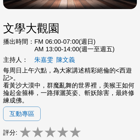
文學大觀園
播出時間：
FM 06:00-07:00(週日)
AM 13:00-14:00(週一至週五)
主持人：
朱嘉雯
陳文義
每周日上午六點，為大家講述精彩絕倫的<西遊
記>。
看黃沙大漠中，群魔亂舞的世界裡，美猴王如何
掄起金箍棒，一路揮灑英姿、斬妖除害，最終修
練成佛。
互動專區
★
★
★
★
★
評分: