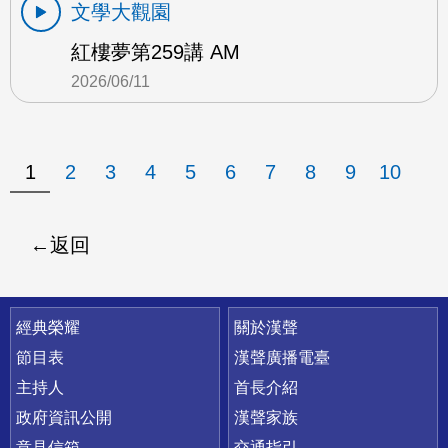
文學大觀園
紅樓夢第259講 AM
2026/06/11
1
2
3
4
5
6
7
8
9
10
返回
快速連結
經典榮耀
關於漢聲
節目表
漢聲廣播電臺
主持人
首長介紹
政府資訊公開
漢聲家族
意見信箱
交通指引