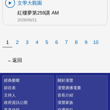
文學大觀園
紅樓夢第259講 AM
2026/06/11
1
2
3
4
5
6
7
8
9
10
返回
快速連結
經典榮耀
關於漢聲
節目表
漢聲廣播電臺
主持人
首長介紹
政府資訊公開
漢聲家族
意見信箱
交通指引