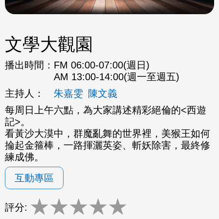
文學大觀園
播出時間：
FM 06:00-07:00(週日)
AM 13:00-14:00(週一至週五)
主持人：
朱嘉雯
陳文義
每周日上午六點，為大家講述精彩絕倫的<西遊
記>。
看黃沙大漠中，群魔亂舞的世界裡，美猴王如何
掄起金箍棒，一路揮灑英姿、斬妖除害，最終修
練成佛。
互動專區
★
★
★
★
★
評分: