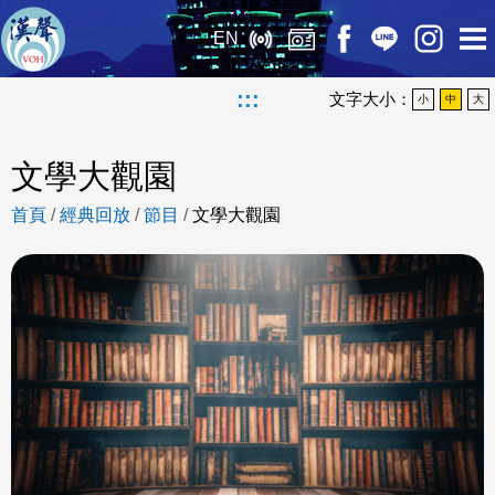
EN
:::
文字大小：
小
中
大
文學大觀園
首頁
/
經典回放
/
節目
/
文學大觀園