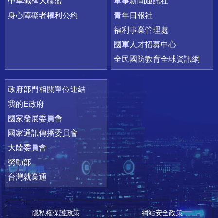
中華職棒大聯盟
軍事新聞通訊社
身心障礙者權利公約
青年日報社
福利事業管理處
國軍人才招募中心
全民國防教育全球資訊網
政府部門相關單位連結
我的E政府
國家發展委員會
國家通訊傳播委員會
大陸委員會
勞動部
台灣就業通
隱私權保護政策
網站安全政策