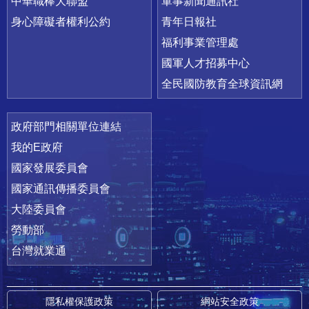
中華職棒大聯盟
軍事新聞通訊社
身心障礙者權利公約
青年日報社
福利事業管理處
國軍人才招募中心
全民國防教育全球資訊網
政府部門相關單位連結
我的E政府
國家發展委員會
國家通訊傳播委員會
大陸委員會
勞動部
台灣就業通
隱私權保護政策
網站安全政策