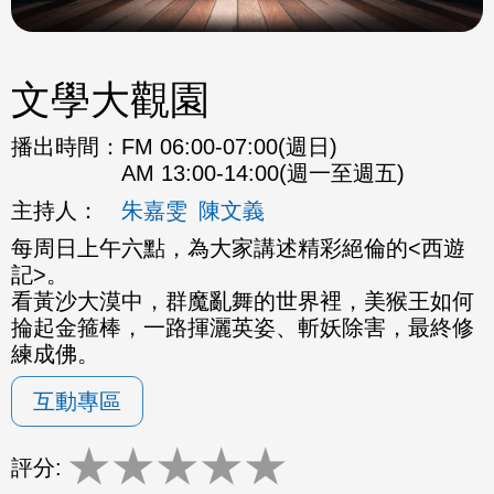
文學大觀園
播出時間：
FM 06:00-07:00(週日)
AM 13:00-14:00(週一至週五)
主持人：
朱嘉雯
陳文義
每周日上午六點，為大家講述精彩絕倫的<西遊
記>。
看黃沙大漠中，群魔亂舞的世界裡，美猴王如何
掄起金箍棒，一路揮灑英姿、斬妖除害，最終修
練成佛。
互動專區
★
★
★
★
★
評分: