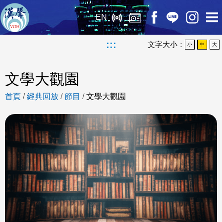
EN
:::
文字大小：
小
中
大
文學大觀園
首頁
/
經典回放
/
節目
/
文學大觀園