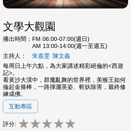
文學大觀園
播出時間：
FM 06:00-07:00(週日)
AM 13:00-14:00(週一至週五)
主持人：
朱嘉雯
陳文義
每周日上午六點，為大家講述精彩絕倫的<西遊
記>。
看黃沙大漠中，群魔亂舞的世界裡，美猴王如何
掄起金箍棒，一路揮灑英姿、斬妖除害，最終修
練成佛。
互動專區
★
★
★
★
★
評分: