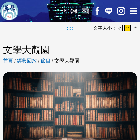
EN
:::
文字大小：
小
中
大
文學大觀園
首頁
/
經典回放
/
節目
/
文學大觀園