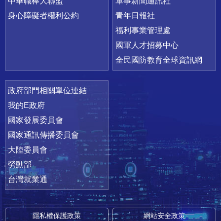
中華職棒大聯盟
軍事新聞通訊社
身心障礙者權利公約
青年日報社
福利事業管理處
國軍人才招募中心
全民國防教育全球資訊網
政府部門相關單位連結
我的E政府
國家發展委員會
國家通訊傳播委員會
大陸委員會
勞動部
台灣就業通
隱私權保護政策
網站安全政策