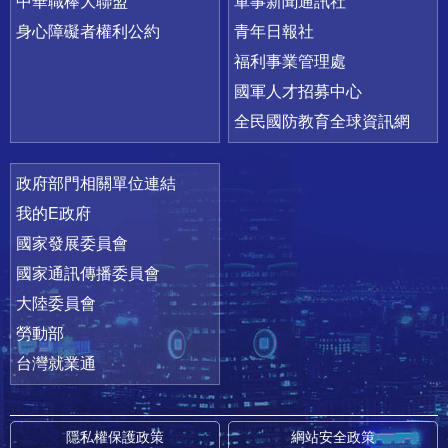
中華職棒大聯盟
軍事新聞通訊社
身心障礙者權利公約
青年日報社
福利事業管理處
國軍人才招募中心
全民國防教育全球資訊網
政府部門相關單位連結
我的E政府
國家發展委員會
國家通訊傳播委員會
大陸委員會
勞動部
台灣就業通
隱私權保護政策
網站安全政策