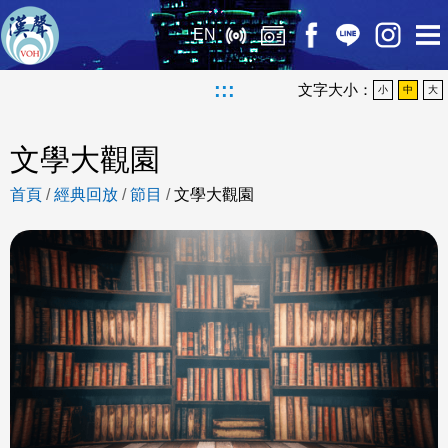
EN
:::
文字大小：
小
中
大
文學大觀園
首頁
/
經典回放
/
節目
/
文學大觀園