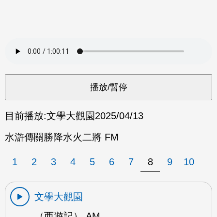
目前播放:
文學大觀園
2025/04/13
水滸傳關勝降水火二將 FM
1
2
3
4
5
6
7
8
9
10
文學大觀園
（西遊記） AM