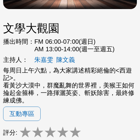
文學大觀園
播出時間：
FM 06:00-07:00(週日)
AM 13:00-14:00(週一至週五)
主持人：
朱嘉雯
陳文義
每周日上午六點，為大家講述精彩絕倫的<西遊
記>。
看黃沙大漠中，群魔亂舞的世界裡，美猴王如何
掄起金箍棒，一路揮灑英姿、斬妖除害，最終修
練成佛。
互動專區
★
★
★
★
★
評分: