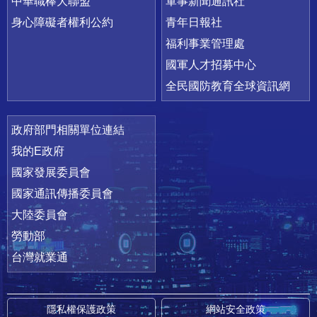
中華職棒大聯盟
軍事新聞通訊社
身心障礙者權利公約
青年日報社
福利事業管理處
國軍人才招募中心
全民國防教育全球資訊網
政府部門相關單位連結
我的E政府
國家發展委員會
國家通訊傳播委員會
大陸委員會
勞動部
台灣就業通
隱私權保護政策
網站安全政策