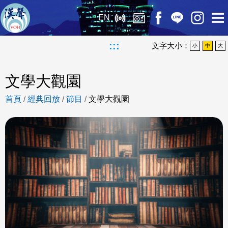
EN
:::
文字大小：
小
中
大
文學大觀園
首頁
/
經典回放
/
節目
/
文學大觀園