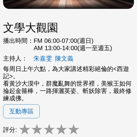
文學大觀園
播出時間：
FM 06:00-07:00(週日)
AM 13:00-14:00(週一至週五)
主持人：
朱嘉雯
陳文義
每周日上午六點，為大家講述精彩絕倫的<西遊
記>。
看黃沙大漠中，群魔亂舞的世界裡，美猴王如何
掄起金箍棒，一路揮灑英姿、斬妖除害，最終修
練成佛。
互動專區
★
★
★
★
★
評分: