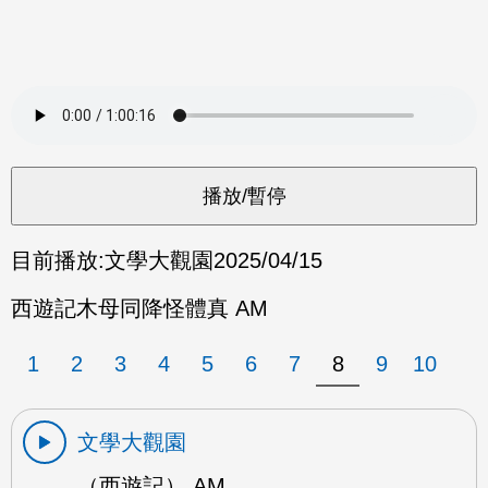
目前播放:
文學大觀園
2025/04/15
西遊記木母同降怪體真 AM
1
2
3
4
5
6
7
8
9
10
文學大觀園
（西遊記） AM