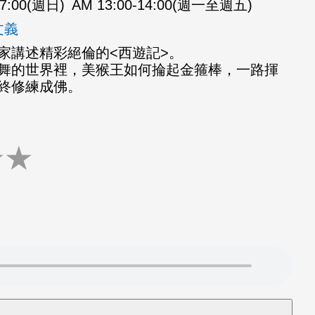
07:00(週日)
AM 13:00-14:00(週一至週五)
文義
家講述精彩絕倫的<西遊記>。
舞的世界裡，美猴王如何掄起金箍棒，一路揮
終修練成佛。
★
★