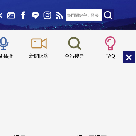
文字大小：
小
中
大
益插播
新聞採訪
全站搜尋
FAQ