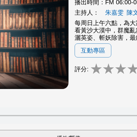
播出時間：
FM 06:00-
主持人：
朱嘉雯
陳
每周日上午六點，為大
看黃沙大漠中，群魔亂
灑英姿、斬妖除害，最
互動專區
★
★
★
評分: