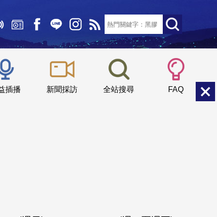
文字大小：
小
中
大
益插播
新聞採訪
全站搜尋
FAQ