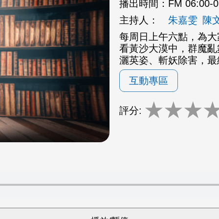
播出時間：
FM 06:00-
主持人：
朱嘉雯
陳
每周日上午六點，為大
看黃沙大漠中，群魔亂
灑英姿、斬妖除害，最
互動專區
★
★
★
評分: