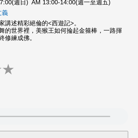
07:00(週日)
AM 13:00-14:00(週一至週五)
文義
家講述精彩絕倫的<西遊記>。
舞的世界裡，美猴王如何掄起金箍棒，一路揮
終修練成佛。
★
★