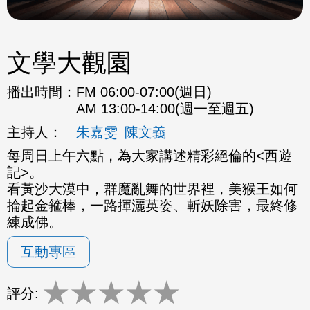
文學大觀園
播出時間：
FM 06:00-07:00(週日)
AM 13:00-14:00(週一至週五)
主持人：
朱嘉雯
陳文義
每周日上午六點，為大家講述精彩絕倫的<西遊
記>。
看黃沙大漠中，群魔亂舞的世界裡，美猴王如何
掄起金箍棒，一路揮灑英姿、斬妖除害，最終修
練成佛。
互動專區
★
★
★
★
★
評分: