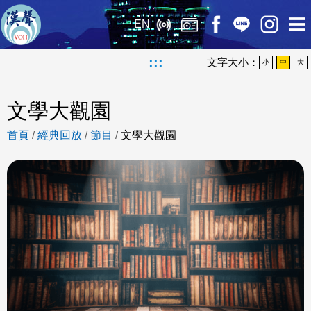
EN
:::
文字大小：
小
中
大
文學大觀園
首頁
/
經典回放
/
節目
/
文學大觀園