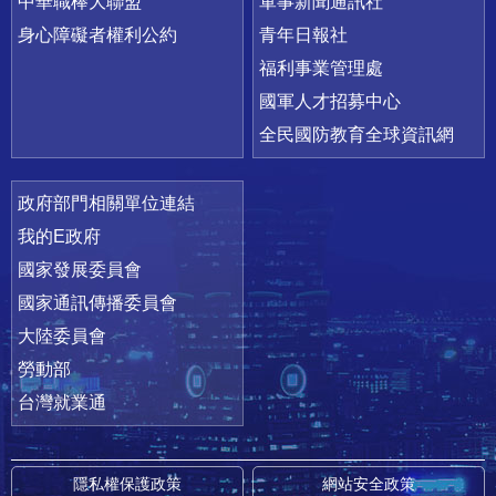
中華職棒大聯盟
軍事新聞通訊社
身心障礙者權利公約
青年日報社
福利事業管理處
國軍人才招募中心
全民國防教育全球資訊網
政府部門相關單位連結
我的E政府
國家發展委員會
國家通訊傳播委員會
大陸委員會
勞動部
台灣就業通
隱私權保護政策
網站安全政策