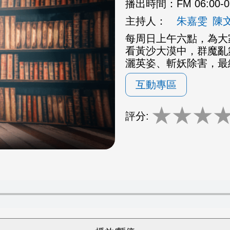
播出時間：
FM 06:00-
主持人：
朱嘉雯
陳
每周日上午六點，為大
看黃沙大漠中，群魔亂
灑英姿、斬妖除害，最
互動專區
★
★
★
評分: