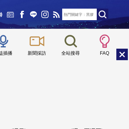
文字大小：
小
中
大
益插播
新聞採訪
全站搜尋
FAQ