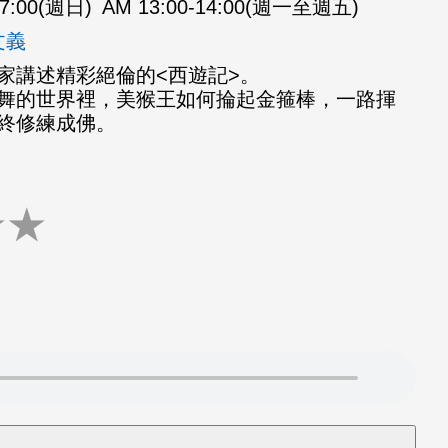
07:00(週日)
AM 13:00-14:00(週一至週五)
文義
家講述精彩絕倫的<西遊記>。
舞的世界裡，美猴王如何掄起金箍棒，一路揮
終修練成佛。
★
★