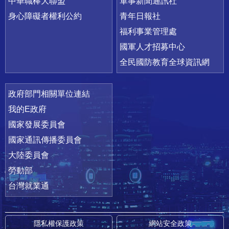
中華職棒大聯盟
軍事新聞通訊社
身心障礙者權利公約
青年日報社
福利事業管理處
國軍人才招募中心
全民國防教育全球資訊網
政府部門相關單位連結
我的E政府
國家發展委員會
國家通訊傳播委員會
大陸委員會
勞動部
台灣就業通
隱私權保護政策
網站安全政策