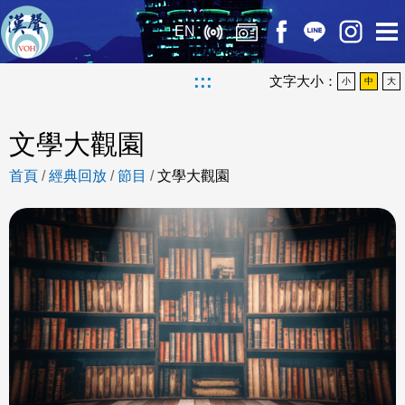
EN
:::
文字大小：
小
中
大
文學大觀園
首頁
/
經典回放
/
節目
/
文學大觀園