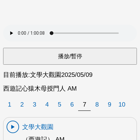
目前播放:
文學大觀園
2025/05/09
西遊記心猿木母授門人 AM
1
2
3
4
5
6
7
8
9
10
文學大觀園
（西遊記） AM