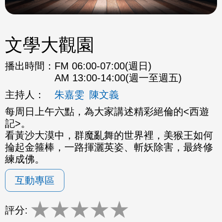
文學大觀園
播出時間：
FM 06:00-07:00(週日)
AM 13:00-14:00(週一至週五)
主持人：
朱嘉雯
陳文義
每周日上午六點，為大家講述精彩絕倫的<西遊
記>。
看黃沙大漠中，群魔亂舞的世界裡，美猴王如何
掄起金箍棒，一路揮灑英姿、斬妖除害，最終修
練成佛。
互動專區
★
★
★
★
★
評分: