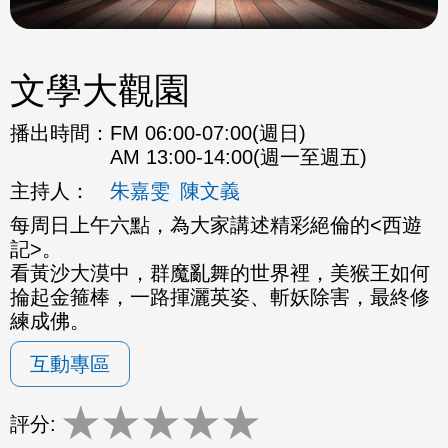
文學大觀園
播出時間：
FM 06:00-07:00(週日)
AM 13:00-14:00(週一至週五)
主持人：
朱嘉雯
陳文義
每周日上午六點，為大家講述精彩絕倫的<西遊
記>。
看黃沙大漠中，群魔亂舞的世界裡，美猴王如何
掄起金箍棒，一路揮灑英姿、斬妖除害，最終修
練成佛。
互動專區
★
★
★
★
★
評分: