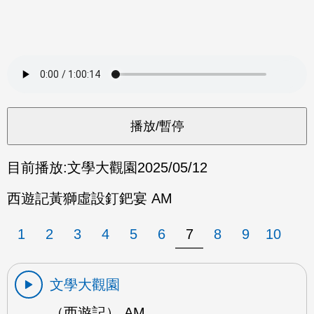
目前播放:
文學大觀園
2025/05/12
西遊記黃獅虛設釘鈀宴 AM
1
2
3
4
5
6
7
8
9
10
文學大觀園
（西遊記） AM