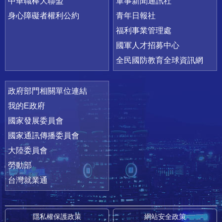
中華職棒大聯盟
軍事新聞通訊社
身心障礙者權利公約
青年日報社
福利事業管理處
國軍人才招募中心
全民國防教育全球資訊網
政府部門相關單位連結
我的E政府
國家發展委員會
國家通訊傳播委員會
大陸委員會
勞動部
台灣就業通
隱私權保護政策
網站安全政策