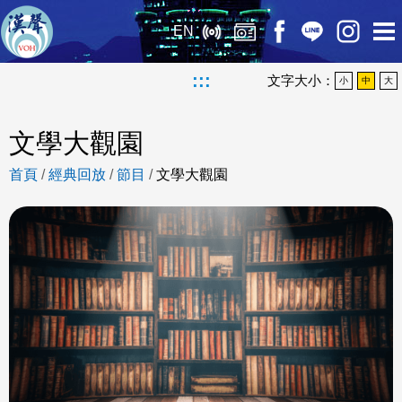
EN
:::
文字大小：
小
中
大
文學大觀園
首頁
/
經典回放
/
節目
/
文學大觀園