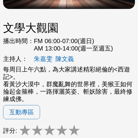
文學大觀園
播出時間：
FM 06:00-07:00(週日)
AM 13:00-14:00(週一至週五)
主持人：
朱嘉雯
陳文義
每周日上午六點，為大家講述精彩絕倫的<西遊
記>。
看黃沙大漠中，群魔亂舞的世界裡，美猴王如何
掄起金箍棒，一路揮灑英姿、斬妖除害，最終修
練成佛。
互動專區
★
★
★
★
★
評分: