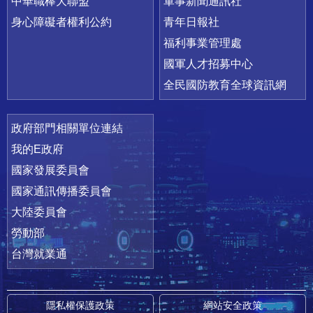
中華職棒大聯盟
軍事新聞通訊社
身心障礙者權利公約
青年日報社
福利事業管理處
國軍人才招募中心
全民國防教育全球資訊網
政府部門相關單位連結
我的E政府
國家發展委員會
國家通訊傳播委員會
大陸委員會
勞動部
台灣就業通
隱私權保護政策
網站安全政策