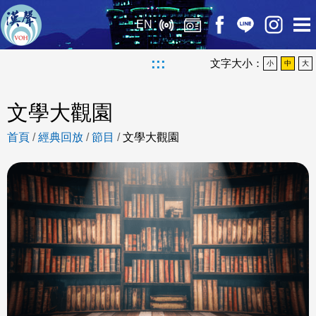
EN
:::
文字大小：
小
中
大
文學大觀園
首頁
/
經典回放
/
節目
/
文學大觀園