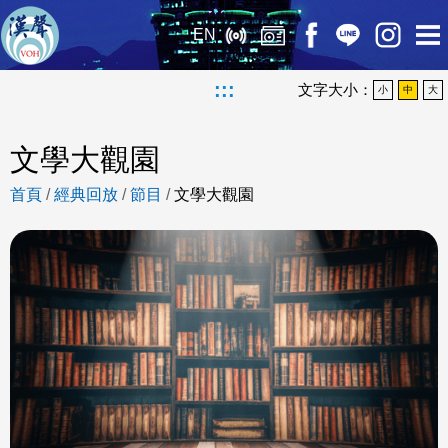
EN
:::
文字大小：
小
中
大
文學大觀園
首頁
/
經典回放
/
節目
/
文學大觀園