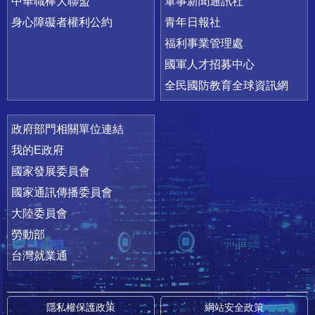
中華職棒大聯盟
軍事新聞通訊社
身心障礙者權利公約
青年日報社
福利事業管理處
國軍人才招募中心
全民國防教育全球資訊網
政府部門相關單位連結
我的E政府
國家發展委員會
國家通訊傳播委員會
大陸委員會
勞動部
台灣就業通
隱私權保護政策
網站安全政策