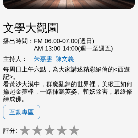
文學大觀園
播出時間：
FM 06:00-07:00(週日)
AM 13:00-14:00(週一至週五)
主持人：
朱嘉雯
陳文義
每周日上午六點，為大家講述精彩絕倫的<西遊
記>。
看黃沙大漠中，群魔亂舞的世界裡，美猴王如何
掄起金箍棒，一路揮灑英姿、斬妖除害，最終修
練成佛。
互動專區
★
★
★
★
★
評分: