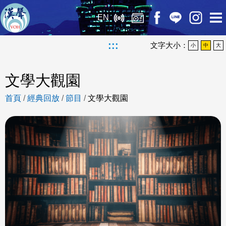
EN
:::
文字大小：
小
中
大
文學大觀園
首頁
/
經典回放
/
節目
/
文學大觀園