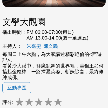
文學大觀園
播出時間：
FM 06:00-07:00(週日)
AM 13:00-14:00(週一至週五)
主持人：
朱嘉雯
陳文義
每周日上午六點，為大家講述精彩絕倫的<西遊
記>。
看黃沙大漠中，群魔亂舞的世界裡，美猴王如何
掄起金箍棒，一路揮灑英姿、斬妖除害，最終修
練成佛。
互動專區
★
★
★
★
★
評分: