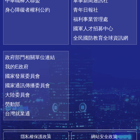
中華職棒大聯盟
軍事新聞通訊社
身心障礙者權利公約
青年日報社
福利事業管理處
國軍人才招募中心
全民國防教育全球資訊網
政府部門相關單位連結
我的E政府
國家發展委員會
國家通訊傳播委員會
大陸委員會
勞動部
台灣就業通
隱私權保護政策
網站安全政策