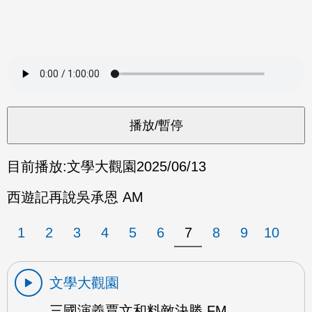
目前播放:
文學大觀園
2025/06/13
西遊記再說吳承恩 AM
1
2
3
4
5
6
7
8
9
10
文學大觀園
三國演義賈文和料敵決勝 FM