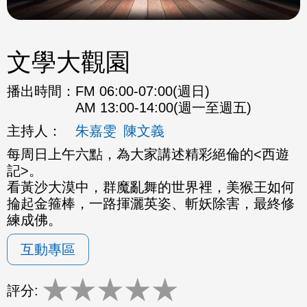
文學大觀園
播出時間：
FM 06:00-07:00(週日)
AM 13:00-14:00(週一至週五)
主持人：
朱嘉雯
陳文義
每周日上午六點，為大家講述精彩絕倫的<西遊
記>。
看黃沙大漠中，群魔亂舞的世界裡，美猴王如何
掄起金箍棒，一路揮灑英姿、斬妖除害，最終修
練成佛。
互動專區
★
★
★
★
★
評分: