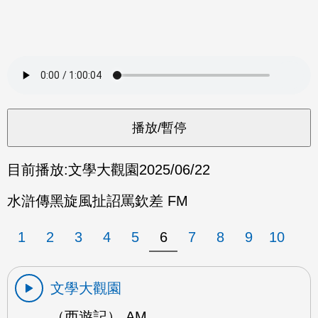
目前播放:
文學大觀園
2025/06/22
水滸傳黑旋風扯詔罵欽差 FM
1
2
3
4
5
6
7
8
9
10
文學大觀園
（西遊記） AM