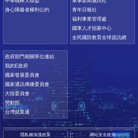
中華職棒大聯盟
軍事新聞通訊社
身心障礙者權利公約
青年日報社
福利事業管理處
國軍人才招募中心
全民國防教育全球資訊網
政府部門相關單位連結
我的E政府
國家發展委員會
國家通訊傳播委員會
大陸委員會
勞動部
台灣就業通
隱私權保護政策
網站安全政策