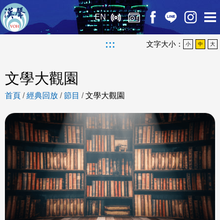
EN
:::
文字大小：
小
中
大
文學大觀園
首頁
/
經典回放
/
節目
/
文學大觀園