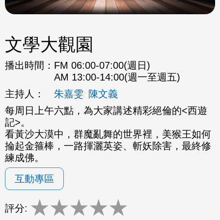
文學大觀園
播出時間：
FM 06:00-07:00(週日)
AM 13:00-14:00(週一至週五)
主持人：
朱嘉雯
陳文義
每周日上午六點，為大家講述精彩絕倫的<西遊
記>。
看黃沙大漠中，群魔亂舞的世界裡，美猴王如何
掄起金箍棒，一路揮灑英姿、斬妖除害，最終修
練成佛。
互動專區
★
★
★
★
★
評分: