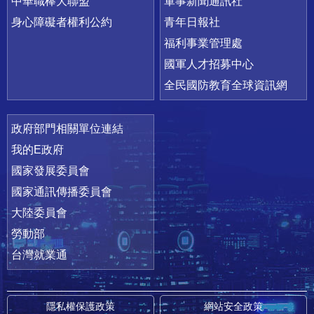
中華職棒大聯盟
軍事新聞通訊社
身心障礙者權利公約
青年日報社
福利事業管理處
國軍人才招募中心
全民國防教育全球資訊網
政府部門相關單位連結
我的E政府
國家發展委員會
國家通訊傳播委員會
大陸委員會
勞動部
台灣就業通
隱私權保護政策
網站安全政策