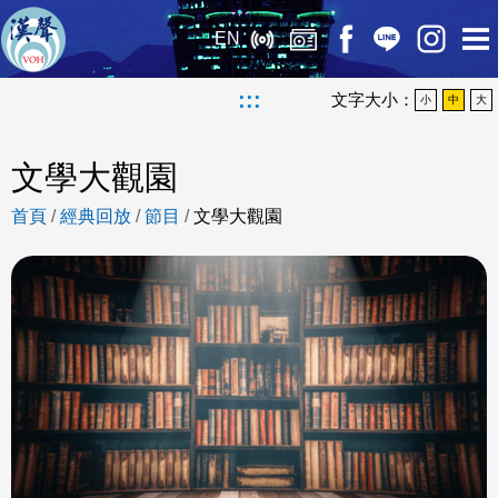
EN
:::
文字大小：
小
中
大
文學大觀園
首頁
/
經典回放
/
節目
/
文學大觀園