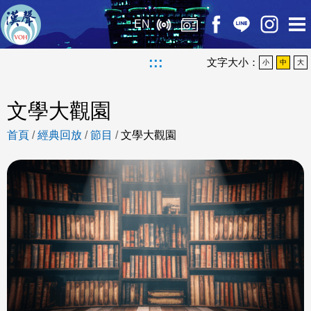
EN
:::
文字大小：
小
中
大
文學大觀園
首頁
/
經典回放
/
節目
/
文學大觀園