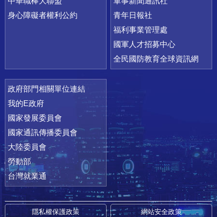
中華職棒大聯盟
軍事新聞通訊社
身心障礙者權利公約
青年日報社
福利事業管理處
國軍人才招募中心
全民國防教育全球資訊網
政府部門相關單位連結
我的E政府
國家發展委員會
國家通訊傳播委員會
大陸委員會
勞動部
台灣就業通
隱私權保護政策
網站安全政策