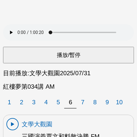
目前播放:
文學大觀園
2025/07/31
紅樓夢第034講 AM
1
2
3
4
5
6
7
8
9
10
文學大觀園
三國演義賈文和料敵決勝 FM