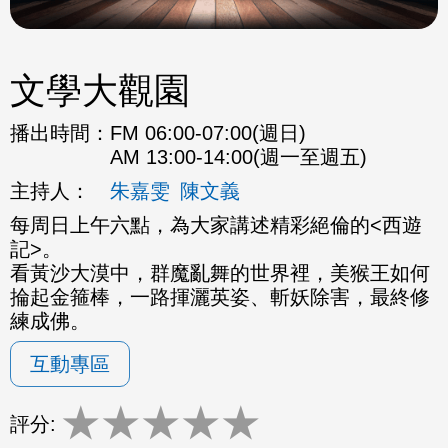
文學大觀園
播出時間：
FM 06:00-07:00(週日)
AM 13:00-14:00(週一至週五)
主持人：
朱嘉雯
陳文義
每周日上午六點，為大家講述精彩絕倫的<西遊
記>。
看黃沙大漠中，群魔亂舞的世界裡，美猴王如何
掄起金箍棒，一路揮灑英姿、斬妖除害，最終修
練成佛。
互動專區
★
★
★
★
★
評分: