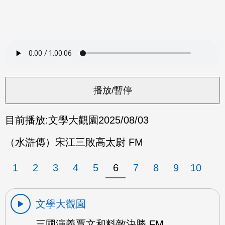
目前播放:
文學大觀園
2025/08/03
（水滸傳）宋江三敗高太尉 FM
1
2
3
4
5
6
7
8
9
10
文學大觀園
三國演義賈文和料敵決勝 FM