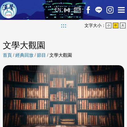
EN
:::
文字大小：
小
中
大
文學大觀園
首頁
/
經典回放
/
節目
/
文學大觀園