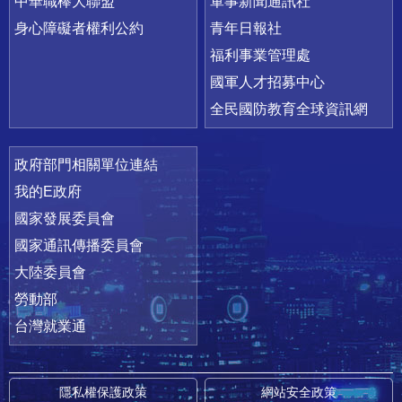
中華職棒大聯盟
軍事新聞通訊社
身心障礙者權利公約
青年日報社
福利事業管理處
國軍人才招募中心
全民國防教育全球資訊網
政府部門相關單位連結
我的E政府
國家發展委員會
國家通訊傳播委員會
大陸委員會
勞動部
台灣就業通
隱私權保護政策
網站安全政策