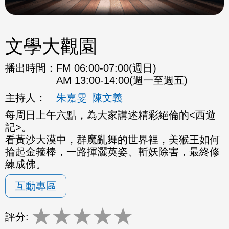
文學大觀園
播出時間：
FM 06:00-07:00(週日)
AM 13:00-14:00(週一至週五)
主持人：
朱嘉雯
陳文義
每周日上午六點，為大家講述精彩絕倫的<西遊
記>。
看黃沙大漠中，群魔亂舞的世界裡，美猴王如何
掄起金箍棒，一路揮灑英姿、斬妖除害，最終修
練成佛。
互動專區
★
★
★
★
★
評分: