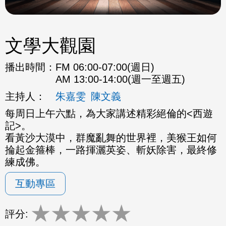
文學大觀園
播出時間：
FM 06:00-07:00(週日)
AM 13:00-14:00(週一至週五)
主持人：
朱嘉雯
陳文義
每周日上午六點，為大家講述精彩絕倫的<西遊
記>。
看黃沙大漠中，群魔亂舞的世界裡，美猴王如何
掄起金箍棒，一路揮灑英姿、斬妖除害，最終修
練成佛。
互動專區
★
★
★
★
★
評分: