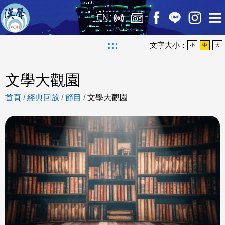
EN
:::
文字大小：
小
中
大
文學大觀園
首頁
/
經典回放
/
節目
/
文學大觀園