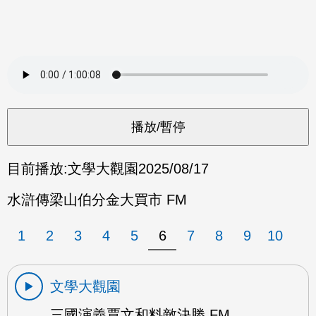
目前播放:
文學大觀園
2025/08/17
水滸傳梁山伯分金大買市 FM
1
2
3
4
5
6
7
8
9
10
文學大觀園
三國演義賈文和料敵決勝 FM