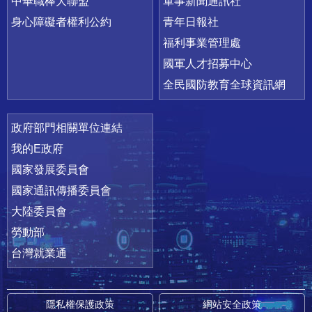
中華職棒大聯盟
軍事新聞通訊社
身心障礙者權利公約
青年日報社
福利事業管理處
國軍人才招募中心
全民國防教育全球資訊網
政府部門相關單位連結
我的E政府
國家發展委員會
國家通訊傳播委員會
大陸委員會
勞動部
台灣就業通
隱私權保護政策
網站安全政策