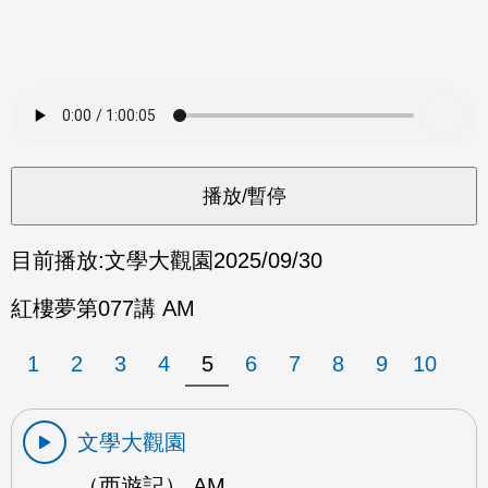
目前播放:
文學大觀園
2025/09/30
紅樓夢第077講 AM
1
2
3
4
5
6
7
8
9
10
文學大觀園
（西遊記） AM