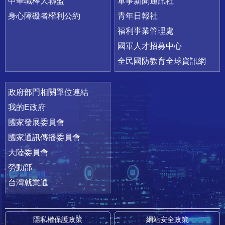
中華職棒大聯盟
軍事新聞通訊社
身心障礙者權利公約
青年日報社
福利事業管理處
國軍人才招募中心
全民國防教育全球資訊網
政府部門相關單位連結
我的E政府
國家發展委員會
國家通訊傳播委員會
大陸委員會
勞動部
台灣就業通
隱私權保護政策
網站安全政策