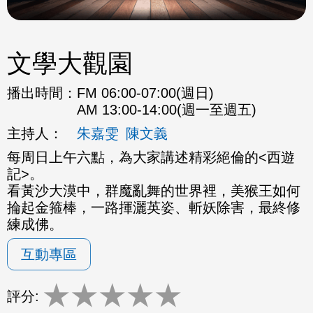
文學大觀園
播出時間：
FM 06:00-07:00(週日)
AM 13:00-14:00(週一至週五)
主持人：
朱嘉雯
陳文義
每周日上午六點，為大家講述精彩絕倫的<西遊
記>。
看黃沙大漠中，群魔亂舞的世界裡，美猴王如何
掄起金箍棒，一路揮灑英姿、斬妖除害，最終修
練成佛。
互動專區
★
★
★
★
★
評分: