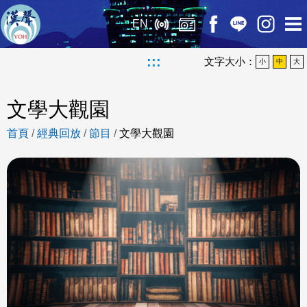
EN
:::
文字大小：
小
中
大
文學大觀園
首頁
/
經典回放
/
節目
/
文學大觀園