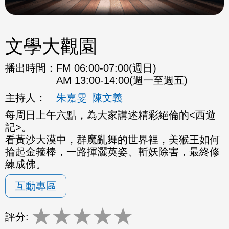
文學大觀園
播出時間：
FM 06:00-07:00(週日)
AM 13:00-14:00(週一至週五)
主持人：
朱嘉雯
陳文義
每周日上午六點，為大家講述精彩絕倫的<西遊
記>。
看黃沙大漠中，群魔亂舞的世界裡，美猴王如何
掄起金箍棒，一路揮灑英姿、斬妖除害，最終修
練成佛。
互動專區
★
★
★
★
★
評分: