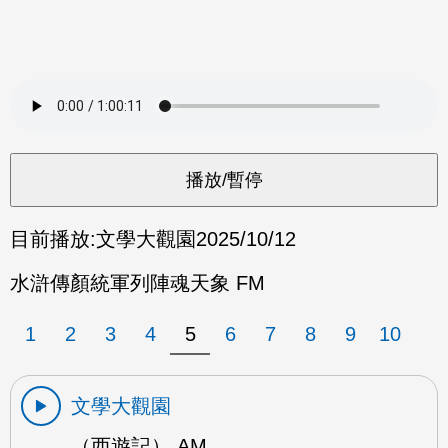
目前播放:
文學大觀園
2025/10/12
水滸傳顏統軍列陣魂天象 FM
1
2
3
4
5
6
7
8
9
10
文學大觀園
（西遊記） AM