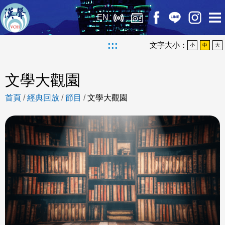
EN
:::
文字大小：
小
中
大
文學大觀園
首頁
/
經典回放
/
節目
/
文學大觀園