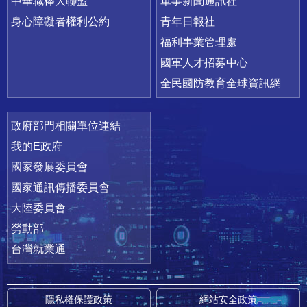
中華職棒大聯盟
軍事新聞通訊社
身心障礙者權利公約
青年日報社
福利事業管理處
國軍人才招募中心
全民國防教育全球資訊網
政府部門相關單位連結
我的E政府
國家發展委員會
國家通訊傳播委員會
大陸委員會
勞動部
台灣就業通
隱私權保護政策
網站安全政策