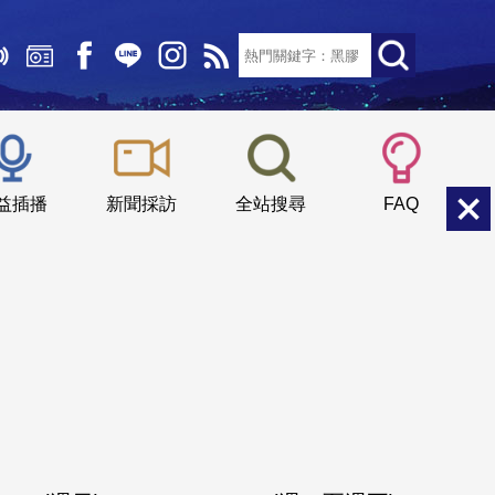
文字大小：
小
中
大
益插播
新聞採訪
全站搜尋
FAQ