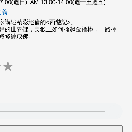
07:00(週日)
AM 13:00-14:00(週一至週五)
文義
家講述精彩絕倫的<西遊記>。
舞的世界裡，美猴王如何掄起金箍棒，一路揮
終修練成佛。
★
★