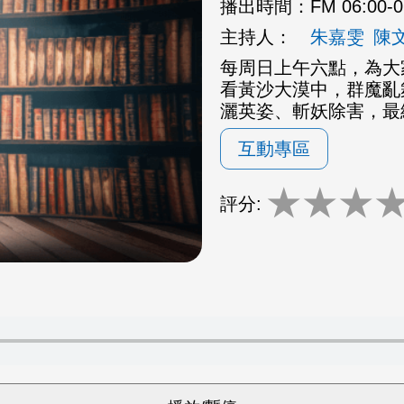
播出時間：
FM 06:00-
主持人：
朱嘉雯
陳
每周日上午六點，為大
看黃沙大漠中，群魔亂
灑英姿、斬妖除害，最
互動專區
★
★
★
評分: