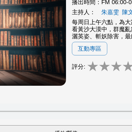
播出時間：
FM 06:00-
主持人：
朱嘉雯
陳
每周日上午六點，為大
看黃沙大漠中，群魔亂
灑英姿、斬妖除害，最
互動專區
★
★
★
評分: