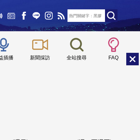
文字大小：
小
中
大
益插播
新聞採訪
全站搜尋
FAQ