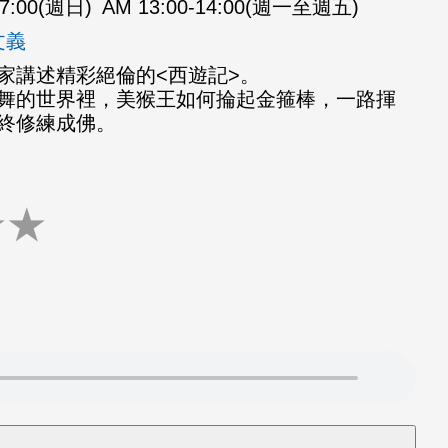
07:00(週日)
AM 13:00-14:00(週一至週五)
文義
家講述精彩絕倫的<西遊記>。
舞的世界裡，美猴王如何掄起金箍棒，一路揮
終修練成佛。
★
★