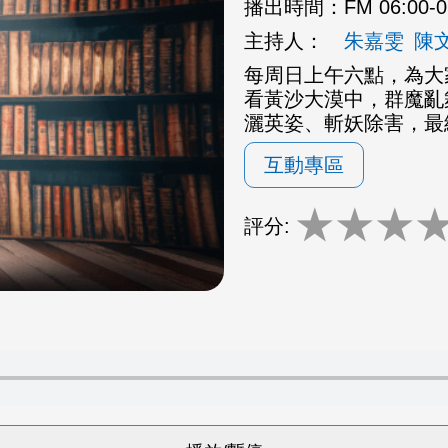
播出時間：
FM 06:00-
主持人：
朱嘉雯
陳
每周日上午六點，為大
看黃沙大漠中，群魔亂
灑英姿、斬妖除害，最
互動專區
★
★
★
評分: