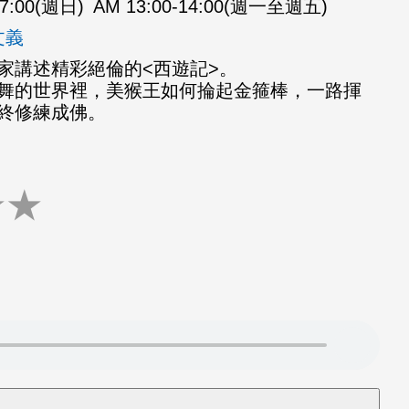
07:00(週日)
AM 13:00-14:00(週一至週五)
文義
家講述精彩絕倫的<西遊記>。
舞的世界裡，美猴王如何掄起金箍棒，一路揮
終修練成佛。
★
★