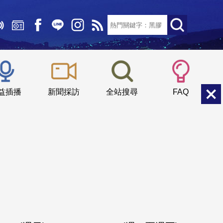
文字大小：
小
中
大
益插播
新聞採訪
全站搜尋
FAQ