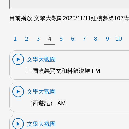
目前播放:
文學大觀園
2025/11/11
紅樓夢第107講
1
2
3
4
5
6
7
8
9
10
文學大觀園
三國演義賈文和料敵決勝 FM
文學大觀園
（西遊記） AM
文學大觀園