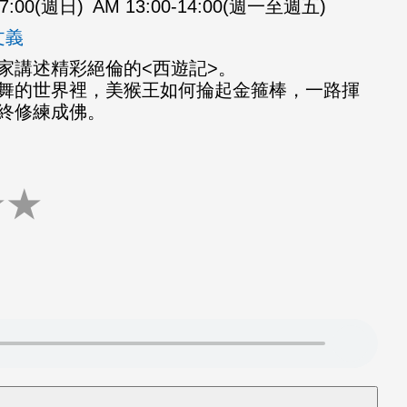
07:00(週日)
AM 13:00-14:00(週一至週五)
文義
家講述精彩絕倫的<西遊記>。
舞的世界裡，美猴王如何掄起金箍棒，一路揮
終修練成佛。
★
★