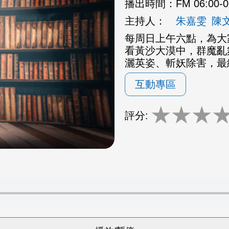
播出時間：
FM 06:00-
主持人：
朱嘉雯
陳
每周日上午六點，為大
看黃沙大漠中，群魔亂
灑英姿、斬妖除害，最
互動專區
★
★
★
評分: