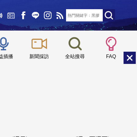
文字大小：
小
中
大
益插播
新聞採訪
全站搜尋
FAQ