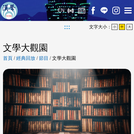
EN
:::
文字大小：
小
中
大
文學大觀園
首頁
/
經典回放
/
節目
/
文學大觀園