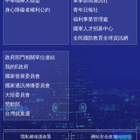
中華職棒大聯盟
軍事新聞通訊社
身心障礙者權利公約
青年日報社
福利事業管理處
國軍人才招募中心
全民國防教育全球資訊網
政府部門相關單位連結
我的E政府
國家發展委員會
國家通訊傳播委員會
大陸委員會
勞動部
台灣就業通
隱私權保護政策
網站安全政策