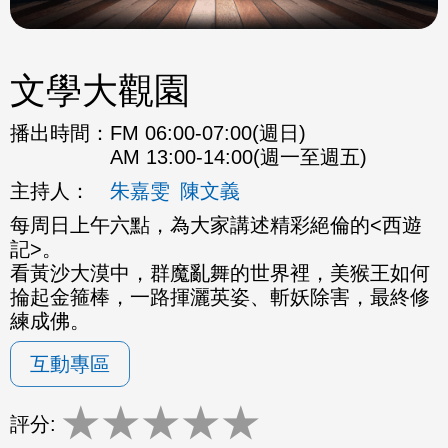
文學大觀園
播出時間：
FM 06:00-07:00(週日)
AM 13:00-14:00(週一至週五)
主持人：
朱嘉雯
陳文義
每周日上午六點，為大家講述精彩絕倫的<西遊
記>。
看黃沙大漠中，群魔亂舞的世界裡，美猴王如何
掄起金箍棒，一路揮灑英姿、斬妖除害，最終修
練成佛。
互動專區
★
★
★
★
★
評分: