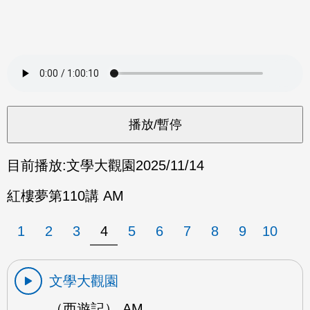
目前播放:
文學大觀園
2025/11/14
紅樓夢第110講 AM
1
2
3
4
5
6
7
8
9
10
文學大觀園
（西遊記） AM