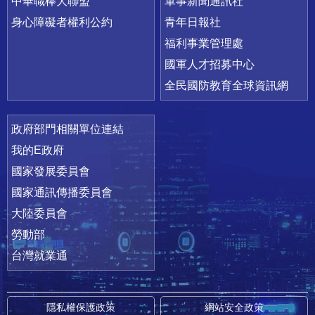
中華職棒大聯盟
軍事新聞通訊社
身心障礙者權利公約
青年日報社
福利事業管理處
國軍人才招募中心
全民國防教育全球資訊網
政府部門相關單位連結
我的E政府
國家發展委員會
國家通訊傳播委員會
大陸委員會
勞動部
台灣就業通
隱私權保護政策
網站安全政策