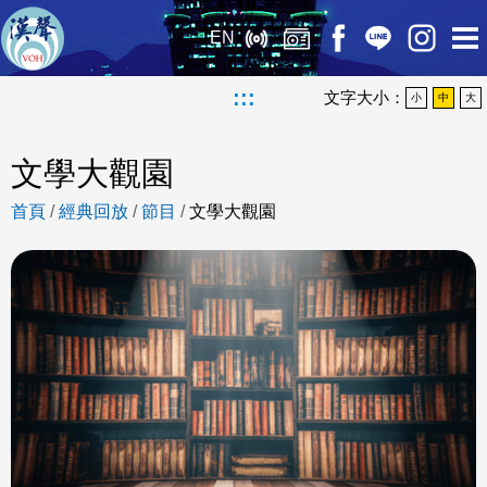
EN
:::
文字大小：
小
中
大
文學大觀園
首頁
/
經典回放
/
節目
/
文學大觀園