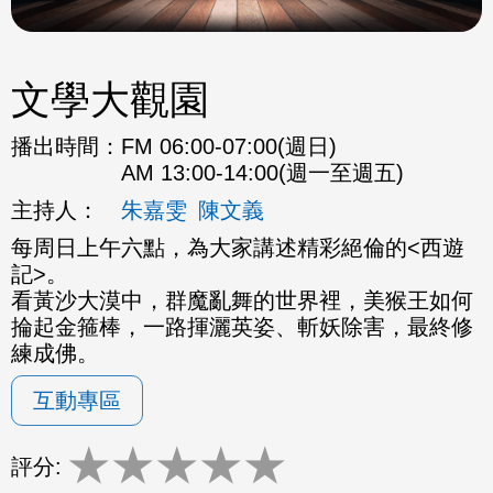
文學大觀園
播出時間：
FM 06:00-07:00(週日)
AM 13:00-14:00(週一至週五)
主持人：
朱嘉雯
陳文義
每周日上午六點，為大家講述精彩絕倫的<西遊
記>。
看黃沙大漠中，群魔亂舞的世界裡，美猴王如何
掄起金箍棒，一路揮灑英姿、斬妖除害，最終修
練成佛。
互動專區
★
★
★
★
★
評分: