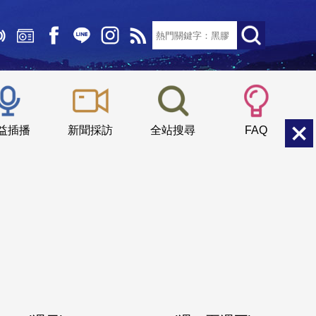
文字大小：
小
中
大
益插播
新聞採訪
全站搜尋
FAQ