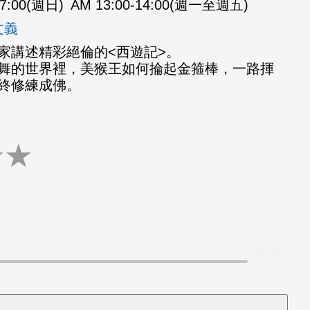
07:00(週日)
AM 13:00-14:00(週一至週五)
文義
家講述精彩絕倫的<西遊記>。
舞的世界裡，美猴王如何掄起金箍棒，一路揮
終修練成佛。
★
★