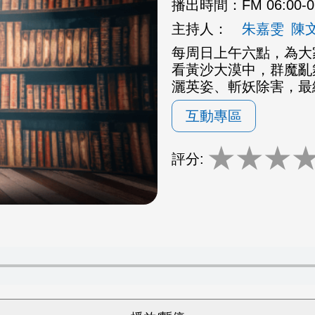
播出時間：
FM 06:00-
主持人：
朱嘉雯
陳
每周日上午六點，為大
看黃沙大漠中，群魔亂
灑英姿、斬妖除害，最
互動專區
★
★
★
評分: