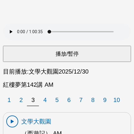
目前播放:
文學大觀園
2025/12/30
紅樓夢第142講 AM
1
2
3
4
5
6
7
8
9
10
文學大觀園
（西遊記） AM