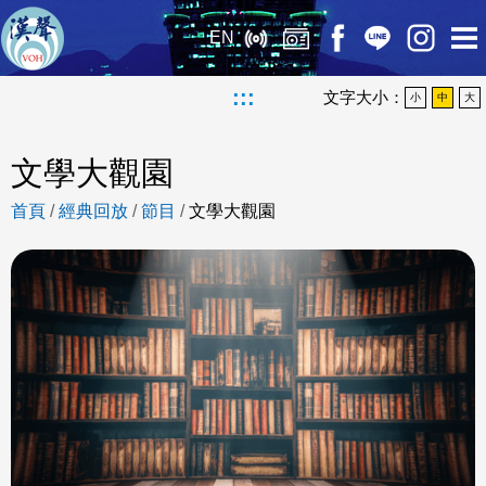
EN
:::
文字大小：
小
中
大
文學大觀園
首頁
/
經典回放
/
節目
/
文學大觀園