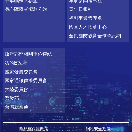
中華職棒大聯盟
軍事新聞通訊社
身心障礙者權利公約
青年日報社
福利事業管理處
國軍人才招募中心
全民國防教育全球資訊網
政府部門相關單位連結
我的E政府
國家發展委員會
國家通訊傳播委員會
大陸委員會
勞動部
台灣就業通
隱私權保護政策
網站安全政策