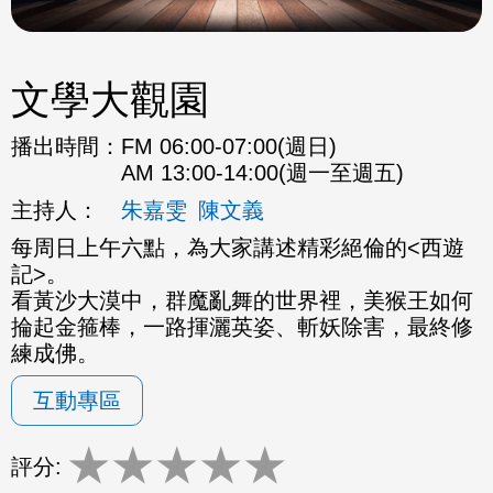
文學大觀園
播出時間：
FM 06:00-07:00(週日)
AM 13:00-14:00(週一至週五)
主持人：
朱嘉雯
陳文義
每周日上午六點，為大家講述精彩絕倫的<西遊
記>。
看黃沙大漠中，群魔亂舞的世界裡，美猴王如何
掄起金箍棒，一路揮灑英姿、斬妖除害，最終修
練成佛。
互動專區
★
★
★
★
★
評分: