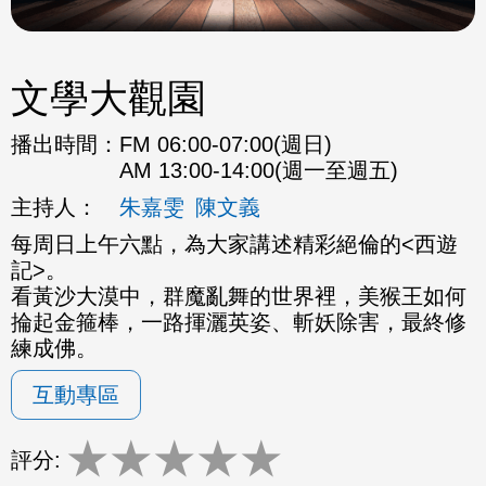
文學大觀園
播出時間：
FM 06:00-07:00(週日)
AM 13:00-14:00(週一至週五)
主持人：
朱嘉雯
陳文義
每周日上午六點，為大家講述精彩絕倫的<西遊
記>。
看黃沙大漠中，群魔亂舞的世界裡，美猴王如何
掄起金箍棒，一路揮灑英姿、斬妖除害，最終修
練成佛。
互動專區
★
★
★
★
★
評分: