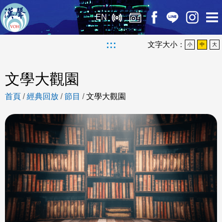
EN
:::
文字大小：
小
中
大
文學大觀園
首頁
/
經典回放
/
節目
/
文學大觀園