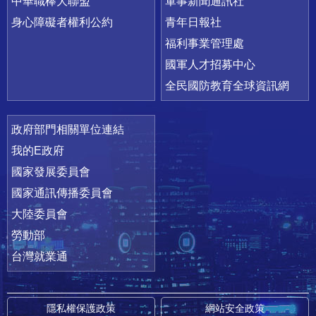
中華職棒大聯盟
軍事新聞通訊社
身心障礙者權利公約
青年日報社
福利事業管理處
國軍人才招募中心
全民國防教育全球資訊網
政府部門相關單位連結
我的E政府
國家發展委員會
國家通訊傳播委員會
大陸委員會
勞動部
台灣就業通
隱私權保護政策
網站安全政策