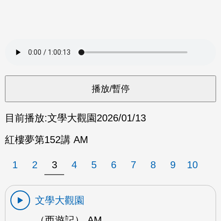
目前播放:
文學大觀園
2026/01/13
紅樓夢第152講 AM
1
2
3
4
5
6
7
8
9
10
文學大觀園
（西遊記） AM