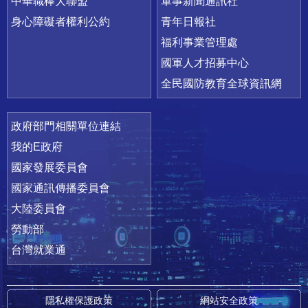
中華職棒大聯盟
軍事新聞通訊社
身心障礙者權利公約
青年日報社
福利事業管理處
國軍人才招募中心
全民國防教育全球資訊網
政府部門相關單位連結
我的E政府
國家發展委員會
國家通訊傳播委員會
大陸委員會
勞動部
台灣就業通
隱私權保護政策
網站安全政策