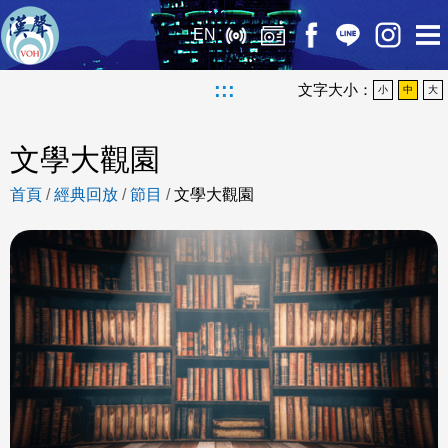
EN
:::
文字大小：
小
中
大
文學大觀園
首頁
/
經典回放
/
節目
/
文學大觀園