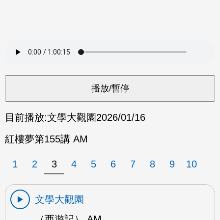
目前播放:
文學大觀園
2026/01/16
紅樓夢第155講 AM
1
2
3
4
5
6
7
8
9
10
文學大觀園
（西遊記） AM