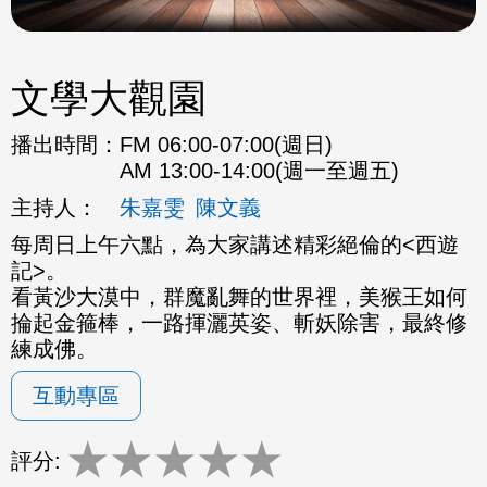
文學大觀園
播出時間：
FM 06:00-07:00(週日)
AM 13:00-14:00(週一至週五)
主持人：
朱嘉雯
陳文義
每周日上午六點，為大家講述精彩絕倫的<西遊
記>。
看黃沙大漠中，群魔亂舞的世界裡，美猴王如何
掄起金箍棒，一路揮灑英姿、斬妖除害，最終修
練成佛。
互動專區
★
★
★
★
★
評分: