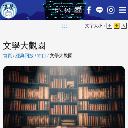
EN
:::
文字大小：
小
中
大
文學大觀園
首頁
/
經典回放
/
節目
/
文學大觀園