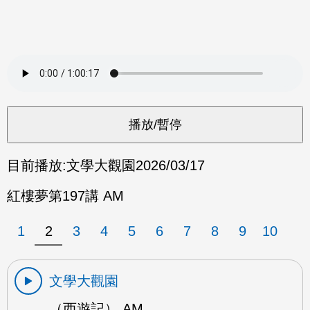
目前播放:
文學大觀園
2026/03/17
紅樓夢第197講 AM
1
2
3
4
5
6
7
8
9
10
文學大觀園
（西遊記） AM