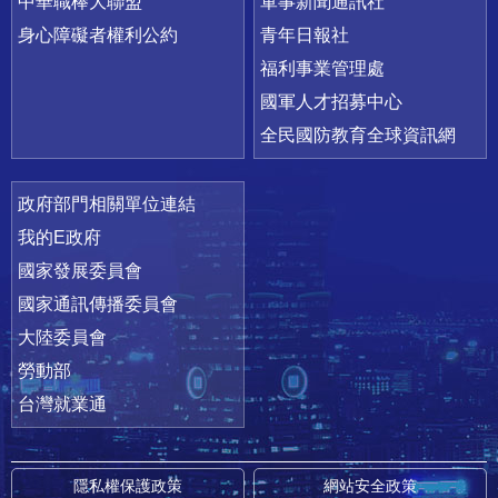
中華職棒大聯盟
軍事新聞通訊社
身心障礙者權利公約
青年日報社
福利事業管理處
國軍人才招募中心
全民國防教育全球資訊網
政府部門相關單位連結
我的E政府
國家發展委員會
國家通訊傳播委員會
大陸委員會
勞動部
台灣就業通
隱私權保護政策
網站安全政策