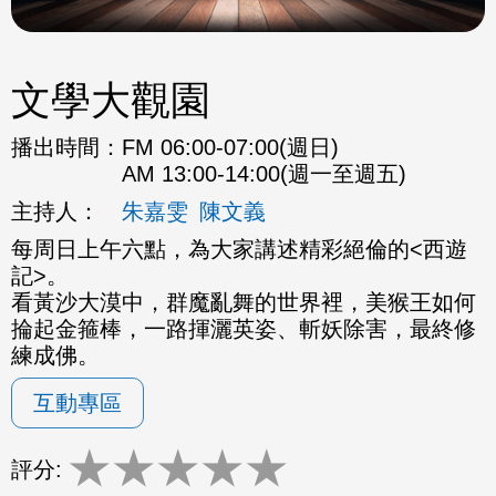
文學大觀園
播出時間：
FM 06:00-07:00(週日)
AM 13:00-14:00(週一至週五)
主持人：
朱嘉雯
陳文義
每周日上午六點，為大家講述精彩絕倫的<西遊
記>。
看黃沙大漠中，群魔亂舞的世界裡，美猴王如何
掄起金箍棒，一路揮灑英姿、斬妖除害，最終修
練成佛。
互動專區
★
★
★
★
★
評分: