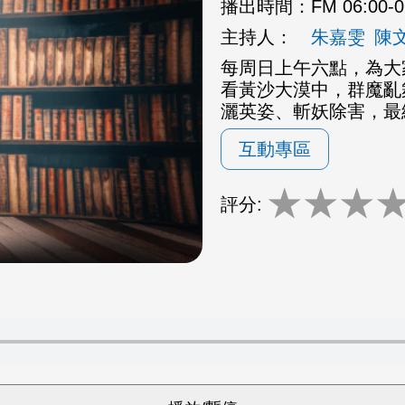
播出時間：
FM 06:00-
主持人：
朱嘉雯
陳
每周日上午六點，為大
看黃沙大漠中，群魔亂
灑英姿、斬妖除害，最
互動專區
★
★
★
評分: