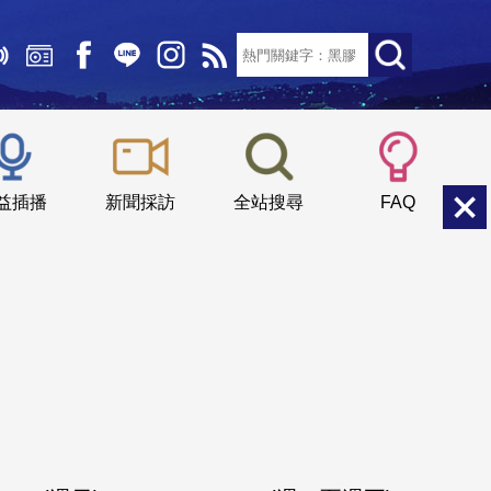
文字大小：
小
中
大
益插播
新聞採訪
全站搜尋
FAQ