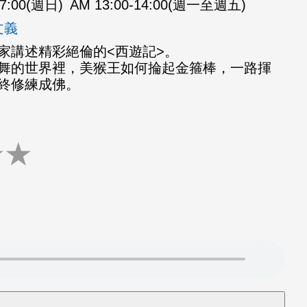
07:00(週日)
AM 13:00-14:00(週一至週五)
文義
家講述精彩絕倫的<西遊記>。
舞的世界裡，美猴王如何掄起金箍棒，一路揮
終修練成佛。
★
★