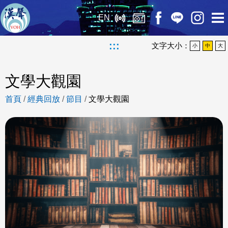
EN
:::
文字大小：
小
中
大
文學大觀園
首頁
/
經典回放
/
節目
/
文學大觀園