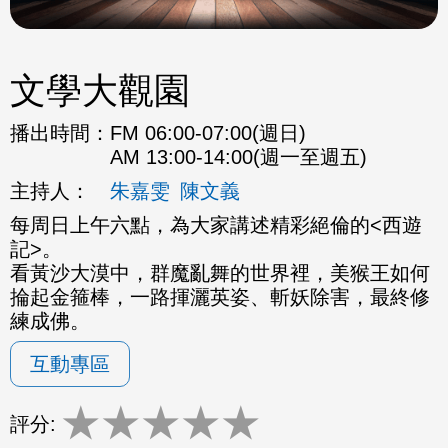
文學大觀園
播出時間：
FM 06:00-07:00(週日)
AM 13:00-14:00(週一至週五)
主持人：
朱嘉雯
陳文義
每周日上午六點，為大家講述精彩絕倫的<西遊
記>。
看黃沙大漠中，群魔亂舞的世界裡，美猴王如何
掄起金箍棒，一路揮灑英姿、斬妖除害，最終修
練成佛。
互動專區
★
★
★
★
★
評分: