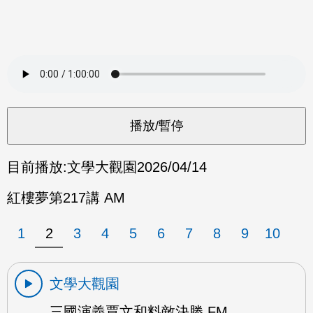
目前播放:
文學大觀園
2026/04/14
紅樓夢第217講 AM
1
2
3
4
5
6
7
8
9
10
文學大觀園
三國演義賈文和料敵決勝 FM