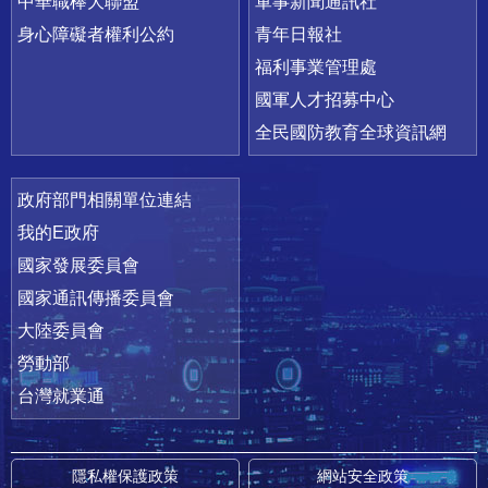
中華職棒大聯盟
軍事新聞通訊社
身心障礙者權利公約
青年日報社
福利事業管理處
國軍人才招募中心
全民國防教育全球資訊網
政府部門相關單位連結
我的E政府
國家發展委員會
國家通訊傳播委員會
大陸委員會
勞動部
台灣就業通
隱私權保護政策
網站安全政策