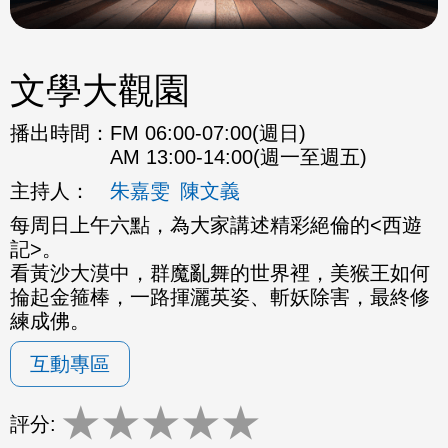
文學大觀園
播出時間：
FM 06:00-07:00(週日)
AM 13:00-14:00(週一至週五)
主持人：
朱嘉雯
陳文義
每周日上午六點，為大家講述精彩絕倫的<西遊
記>。
看黃沙大漠中，群魔亂舞的世界裡，美猴王如何
掄起金箍棒，一路揮灑英姿、斬妖除害，最終修
練成佛。
互動專區
★
★
★
★
★
評分: