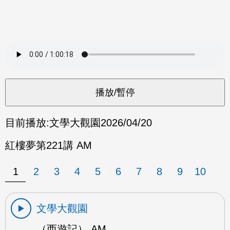
目前播放:
文學大觀園
2026/04/20
紅樓夢第221講 AM
1
2
3
4
5
6
7
8
9
10
文學大觀園
（西遊記） AM