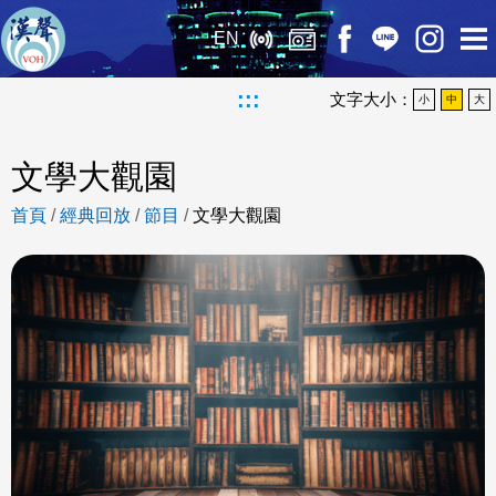
EN
:::
文字大小：
小
中
大
文學大觀園
首頁
/
經典回放
/
節目
/
文學大觀園