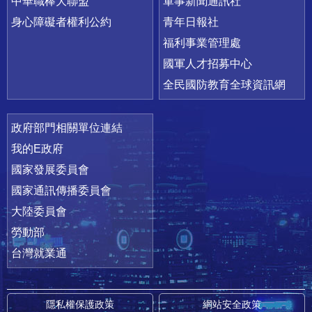
中華職棒大聯盟
軍事新聞通訊社
身心障礙者權利公約
青年日報社
福利事業管理處
國軍人才招募中心
全民國防教育全球資訊網
政府部門相關單位連結
我的E政府
國家發展委員會
國家通訊傳播委員會
大陸委員會
勞動部
台灣就業通
隱私權保護政策
網站安全政策