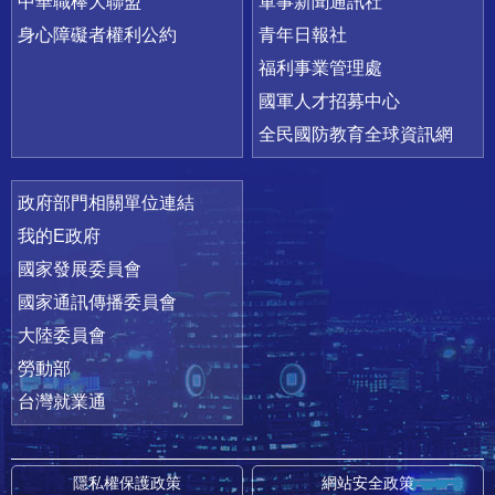
中華職棒大聯盟
軍事新聞通訊社
身心障礙者權利公約
青年日報社
福利事業管理處
國軍人才招募中心
全民國防教育全球資訊網
政府部門相關單位連結
我的E政府
國家發展委員會
國家通訊傳播委員會
大陸委員會
勞動部
台灣就業通
隱私權保護政策
網站安全政策