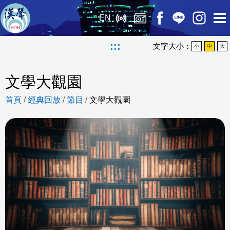
EN
:::
文字大小：
小
中
大
文學大觀園
首頁
/
經典回放
/
節目
/
文學大觀園