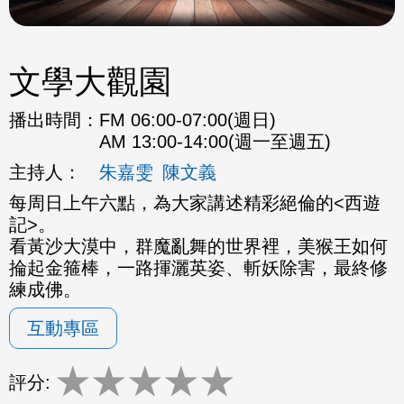
文學大觀園
播出時間：
FM 06:00-07:00(週日)
AM 13:00-14:00(週一至週五)
主持人：
朱嘉雯
陳文義
每周日上午六點，為大家講述精彩絕倫的<西遊
記>。
看黃沙大漠中，群魔亂舞的世界裡，美猴王如何
掄起金箍棒，一路揮灑英姿、斬妖除害，最終修
練成佛。
互動專區
★
★
★
★
★
評分: