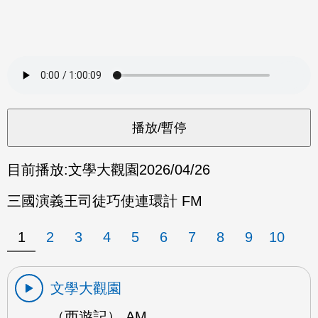
目前播放:
文學大觀園
2026/04/26
三國演義王司徒巧使連環計 FM
1
2
3
4
5
6
7
8
9
10
文學大觀園
（西遊記） AM