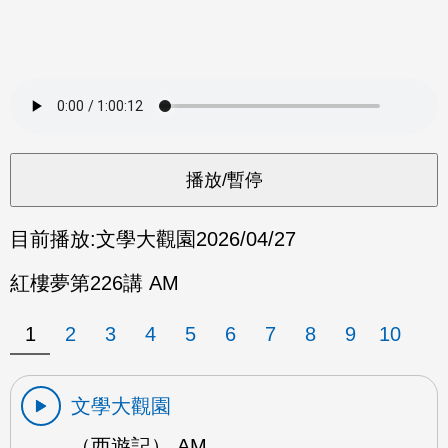
目前播放:
文學大觀園
2026/04/27
紅樓夢第226講 AM
1
2
3
4
5
6
7
8
9
10
文學大觀園
（西遊記） AM