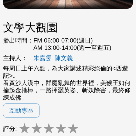
文學大觀園
播出時間：
FM 06:00-07:00(週日)
AM 13:00-14:00(週一至週五)
主持人：
朱嘉雯
陳文義
每周日上午六點，為大家講述精彩絕倫的<西遊
記>。
看黃沙大漠中，群魔亂舞的世界裡，美猴王如何
掄起金箍棒，一路揮灑英姿、斬妖除害，最終修
練成佛。
互動專區
★
★
★
★
★
評分: