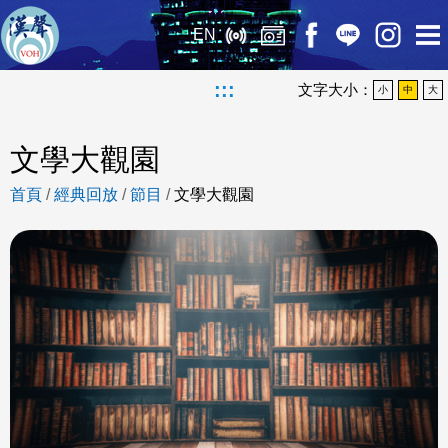
EN
:::
文字大小：
小
中
大
文學大觀園
首頁
/
經典回放
/
節目
/
文學大觀園