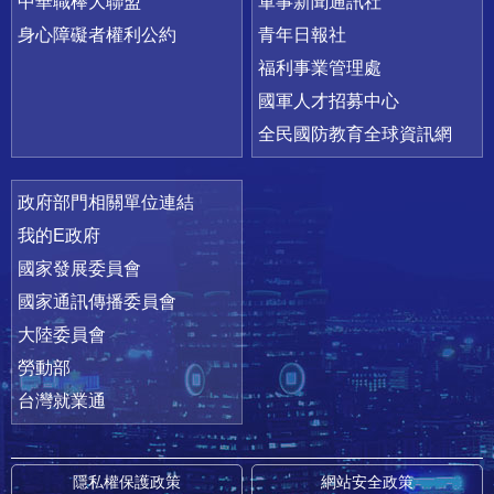
中華職棒大聯盟
軍事新聞通訊社
身心障礙者權利公約
青年日報社
福利事業管理處
國軍人才招募中心
全民國防教育全球資訊網
政府部門相關單位連結
我的E政府
國家發展委員會
國家通訊傳播委員會
大陸委員會
勞動部
台灣就業通
隱私權保護政策
網站安全政策