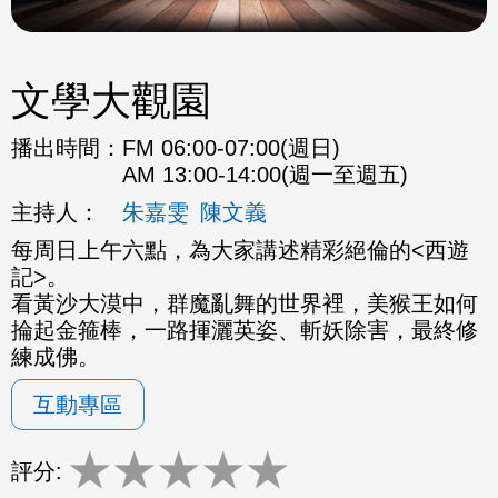
文學大觀園
播出時間：
FM 06:00-07:00(週日)
AM 13:00-14:00(週一至週五)
主持人：
朱嘉雯
陳文義
每周日上午六點，為大家講述精彩絕倫的<西遊
記>。
看黃沙大漠中，群魔亂舞的世界裡，美猴王如何
掄起金箍棒，一路揮灑英姿、斬妖除害，最終修
練成佛。
互動專區
★
★
★
★
★
評分: