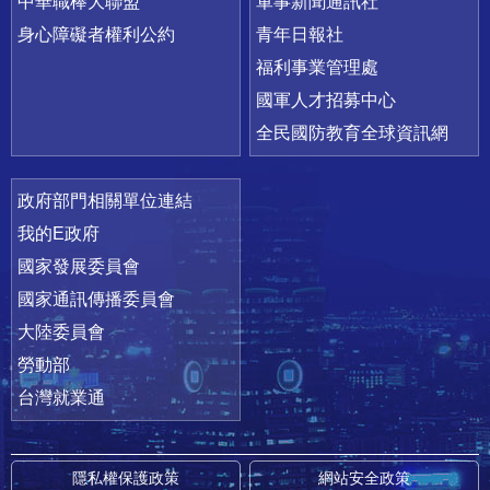
中華職棒大聯盟
軍事新聞通訊社
身心障礙者權利公約
青年日報社
福利事業管理處
國軍人才招募中心
全民國防教育全球資訊網
政府部門相關單位連結
我的E政府
國家發展委員會
國家通訊傳播委員會
大陸委員會
勞動部
台灣就業通
隱私權保護政策
網站安全政策