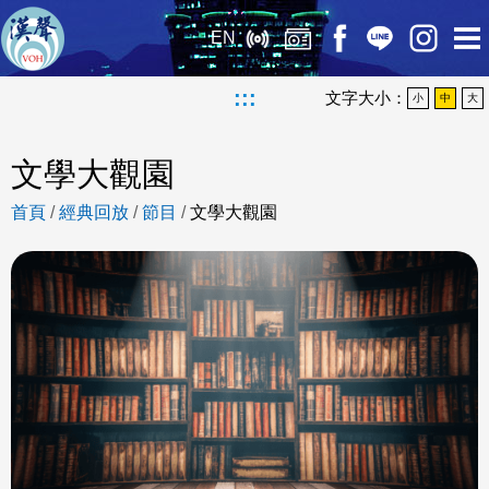
EN
:::
文字大小：
小
中
大
文學大觀園
首頁
/
經典回放
/
節目
/
文學大觀園