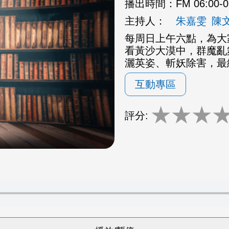
播出時間：
FM 06:00-
主持人：
朱嘉雯
陳
每周日上午六點，為大
看黃沙大漠中，群魔亂
灑英姿、斬妖除害，最
互動專區
★
★
★
評分: