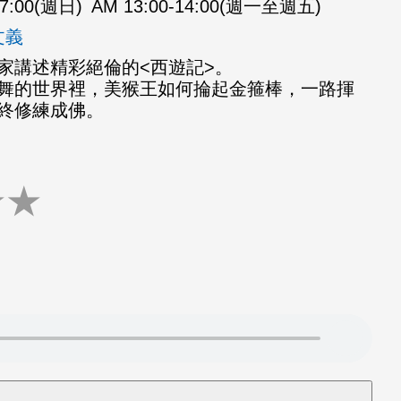
07:00(週日)
AM 13:00-14:00(週一至週五)
文義
家講述精彩絕倫的<西遊記>。
舞的世界裡，美猴王如何掄起金箍棒，一路揮
終修練成佛。
★
★