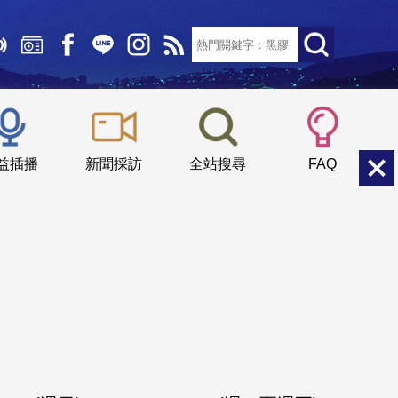
文字大小：
小
中
大
益插播
新聞採訪
全站搜尋
FAQ