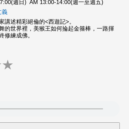
07:00(週日)
AM 13:00-14:00(週一至週五)
文義
家講述精彩絕倫的<西遊記>。
舞的世界裡，美猴王如何掄起金箍棒，一路揮
終修練成佛。
★
★