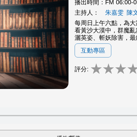
播出時間：
FM 06:00-
主持人：
朱嘉雯
陳
每周日上午六點，為大
看黃沙大漠中，群魔亂
灑英姿、斬妖除害，最
互動專區
★
★
★
評分: