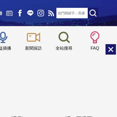
文字大小：
小
中
大
益插播
新聞採訪
全站搜尋
FAQ