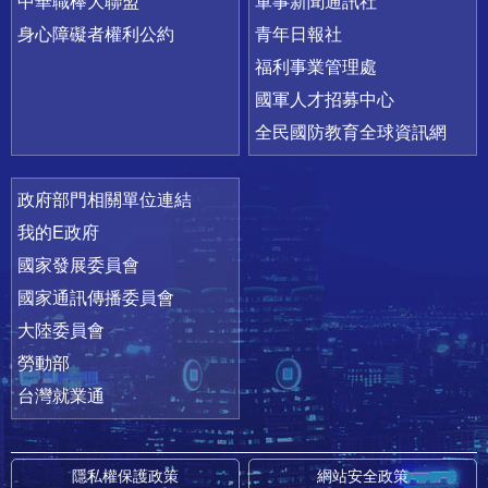
中華職棒大聯盟
軍事新聞通訊社
身心障礙者權利公約
青年日報社
福利事業管理處
國軍人才招募中心
全民國防教育全球資訊網
政府部門相關單位連結
我的E政府
國家發展委員會
國家通訊傳播委員會
大陸委員會
勞動部
台灣就業通
隱私權保護政策
網站安全政策