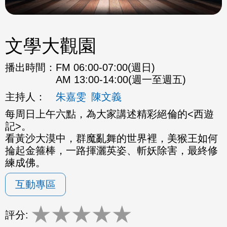
文學大觀園
播出時間：
FM 06:00-07:00(週日)
AM 13:00-14:00(週一至週五)
主持人：
朱嘉雯
陳文義
每周日上午六點，為大家講述精彩絕倫的<西遊
記>。
看黃沙大漠中，群魔亂舞的世界裡，美猴王如何
掄起金箍棒，一路揮灑英姿、斬妖除害，最終修
練成佛。
互動專區
★
★
★
★
★
評分: