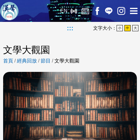
EN
:::
文字大小：
小
中
大
文學大觀園
首頁
/
經典回放
/
節目
/
文學大觀園