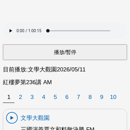
目前播放:
文學大觀園
2026/05/11
紅樓夢第236講 AM
1
2
3
4
5
6
7
8
9
10
文學大觀園
三國演義賈文和料敵決勝 FM