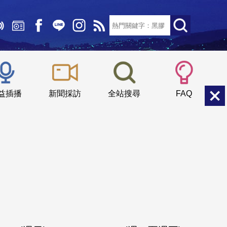
文字大小：
小
中
大
益插播
新聞採訪
全站搜尋
FAQ