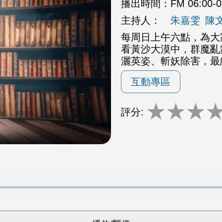
播出時間：
FM 06:00-
主持人：
朱嘉雯
陳
每周日上午六點，為大
看黃沙大漠中，群魔亂
灑英姿、斬妖除害，最
互動專區
★
★
★
評分: