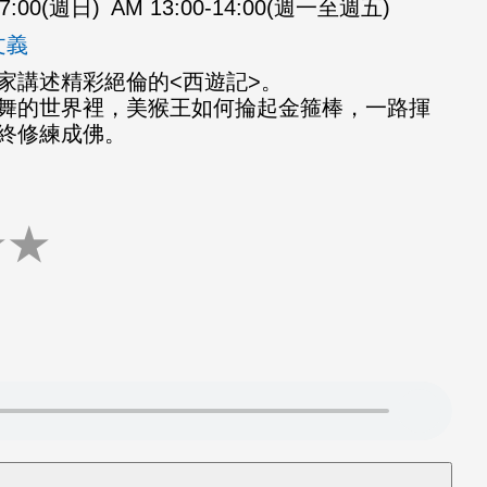
07:00(週日)
AM 13:00-14:00(週一至週五)
文義
家講述精彩絕倫的<西遊記>。
舞的世界裡，美猴王如何掄起金箍棒，一路揮
終修練成佛。
★
★