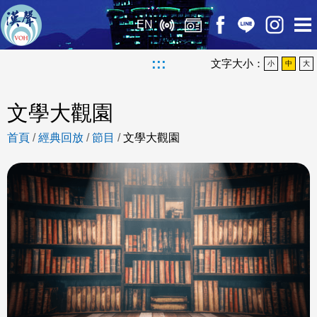
EN
:::
文字大小：
小
中
大
文學大觀園
首頁
/
經典回放
/
節目
/
文學大觀園