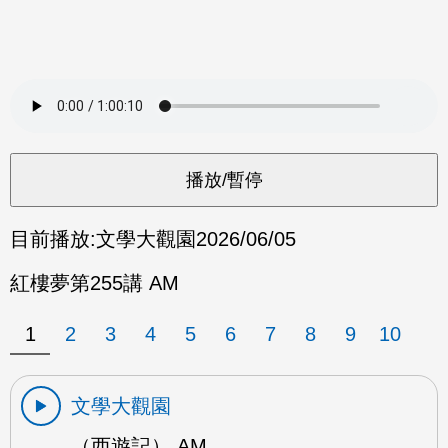
目前播放:
文學大觀園
2026/06/05
紅樓夢第255講 AM
1
2
3
4
5
6
7
8
9
10
文學大觀園
（西遊記） AM