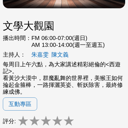
文學大觀園
播出時間：
FM 06:00-07:00(週日)
AM 13:00-14:00(週一至週五)
主持人：
朱嘉雯
陳文義
每周日上午六點，為大家講述精彩絕倫的<西遊
記>。
看黃沙大漠中，群魔亂舞的世界裡，美猴王如何
掄起金箍棒，一路揮灑英姿、斬妖除害，最終修
練成佛。
互動專區
★
★
★
★
★
評分: