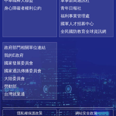
中華職棒大聯盟
軍事新聞通訊社
身心障礙者權利公約
青年日報社
福利事業管理處
國軍人才招募中心
全民國防教育全球資訊網
政府部門相關單位連結
我的E政府
國家發展委員會
國家通訊傳播委員會
大陸委員會
勞動部
台灣就業通
隱私權保護政策
網站安全政策