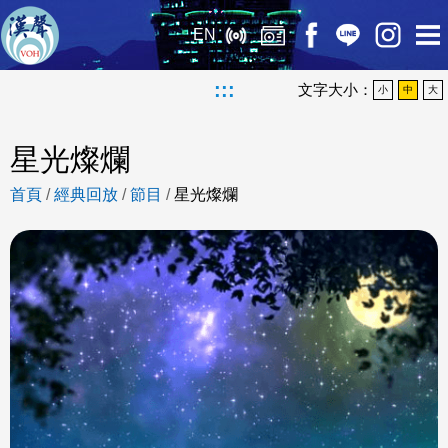
EN
:::
文字大小：
小
中
大
星光燦爛
首頁
/
經典回放
/
節目
/
星光燦爛