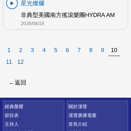
星光燦爛
非典型美國南方搖滾樂團HYDRA AM
2026/06/18
1
2
3
4
5
6
7
8
9
10
11
12
返回
快速連結
經典榮耀
關於漢聲
節目表
漢聲廣播電臺
主持人
首長介紹