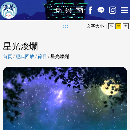
EN
:::
文字大小：
小
中
大
星光燦爛
首頁
/
經典回放
/
節目
/
星光燦爛