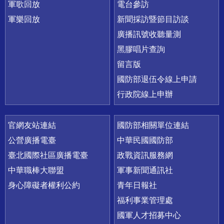
軍歌回放
電台參訪
軍樂回放
新聞採訪暨節目訪談
廣播訊號收聽量測
黑膠唱片查詢
留言版
國防部退伍令線上申請
行政院線上申辦
官網友站連結
國防部相關單位連結
公營廣播電臺
中華民國國防部
臺北國際社區廣播電臺
政戰資訊服務網
中華職棒大聯盟
軍事新聞通訊社
身心障礙者權利公約
青年日報社
福利事業管理處
國軍人才招募中心