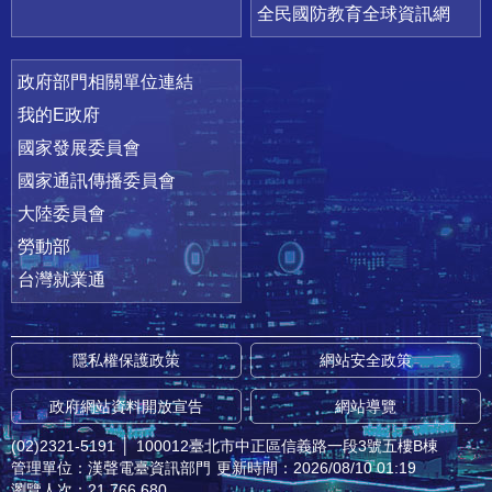
全民國防教育全球資訊網
政府部門相關單位連結
我的E政府
國家發展委員會
國家通訊傳播委員會
大陸委員會
勞動部
台灣就業通
隱私權保護政策
網站安全政策
政府網站資料開放宣告
網站導覽
(02)2321-5191
│
100012臺北市中正區信義路一段3號五樓B棟
管理單位：漢聲電臺資訊部門
更新時間：2026/08/10 01:19
瀏覽人次：21,766,680