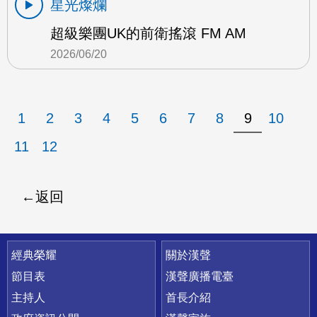
星光燦爛
超級樂團UK的前衛搖滾 FM AM
2026/06/20
1
2
3
4
5
6
7
8
9
10
11
12
返回
快速連結
經典榮耀
關於漢聲
節目表
漢聲廣播電臺
主持人
首長介紹