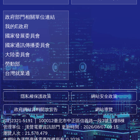
政府部門相關單位連結
我的E政府
國家發展委員會
國家通訊傳播委員會
大陸委員會
勞動部
台灣就業通
隱私權保護政策
網站安全政策
政府網站資料開放宣告
網站導覽
(02)2321-5191
│
100012臺北市中正區信義路一段3號五樓B棟
管理單位：漢聲電臺資訊部門
更新時間：2026/08/07 09:15
瀏覽人次：21,578,479
本網站為漢聲廣播電臺版權所有 © 2026