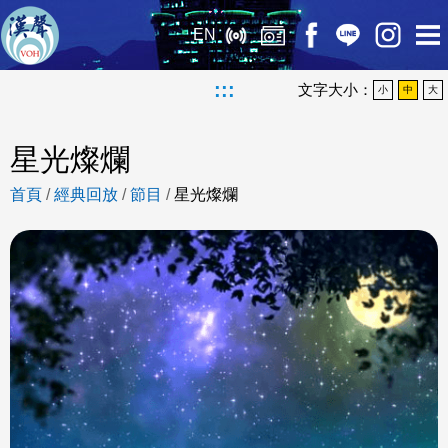
EN
:::
文字大小：
小
中
大
星光燦爛
首頁
/
經典回放
/
節目
/
星光燦爛