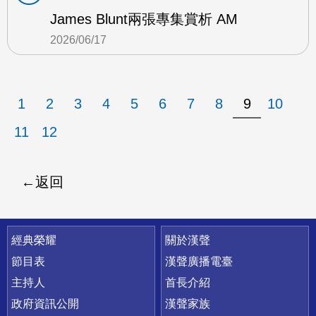
James Blunt兩張專集賞析 AM
2026/06/17
1
2
3
4
5
6
7
8
9
10
11
12
返回
快速連結
經典榮耀
關於漢聲
節目表
漢聲廣播電臺
主持人
首長介紹
政府資訊公開
漢聲家族